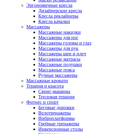
Эргономичные кресла
Дизайнерские кресла
Кресла реклайнеры
Кресла качалки
Массажеры
Массажные накидки
Массажеры для ног
Массажеры головы и глаз
Массажеры для рук
Массажеры шеи и плеч
Массажные матрасы
Массажные подушки
Массажные пояса
Ручные массажеры
Массажные кровати
Терапия и красота
Свинг-машины
Тепловая терапия
Фитнес и спорт
Беговые дорожки
Велотренажеры
Виброплатформы
Гребные тренажеры
Инверсионные столы