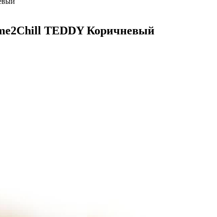
евый
me2Chill TEDDY Коричневый