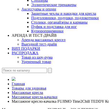
Степперы
Эллиптические тренажеры
Аксессуары и опции
Защитные чехлы и накидки для кресла
Подголовники, подушки, подлокотники
Столики, органайзеры и карманы
Пуфик и подставка для ног
Купюроприемники
АРЕНДА И ТЕСТ-ДРАЙВ
Аренда массажных кресел
Выездной тест-драйв
ВИП ПОДАРКИ
РАСПРОДАЖА
Товар из шоу-рума
Уцененный товар
Главная
Товары для здоровья
Массажные кресла
Массажные кресла-качалки
Массажное кресло-качалка FUJIMO Time2Chill TEDDY К