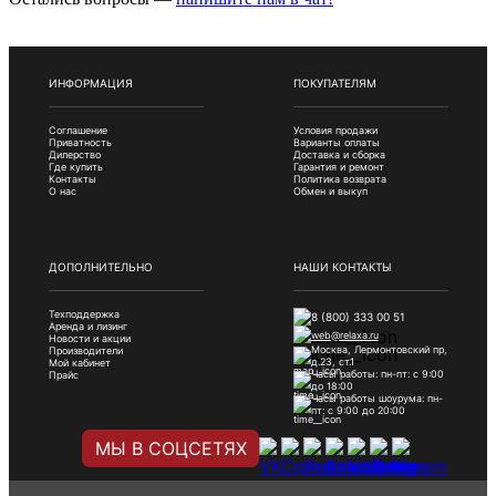
ИНФОРМАЦИЯ
ПОКУПАТЕЛЯМ
Соглашение
Условия продажи
Приватность
Варианты оплаты
Дилерство
Доставка и сборка
Где купить
Гарантия и ремонт
Контакты
Политика возврата
О нас
Обмен и выкуп
ДОПОЛНИТЕЛЬНО
НАШИ КОНТАКТЫ
Техподдержка
8 (800) 333 00 51
Аренда и лизинг
web@relaxa.ru
Новости и акции
Москва, Лермонтовский пр,
Производители
д.23, ст.1
Мой кабинет
Часы работы: пн-пт: с 9:00
Прайс
до 18:00
Часы работы шоурума: пн-
пт: с 9:00 до 20:00
МЫ В СОЦСЕТЯХ