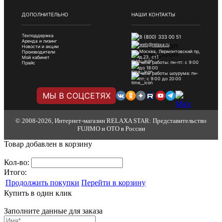
ДОПОЛНИТЕЛЬНО
НАШИ КОНТАКТЫ
Техподдержка
8 (800) 333 00 51
Аренда и лизинг
web@relaxa.ru
Новости и акции
Москва, Лермонтовский пр,
Производители
д.23, ст.1
Мой кабинет
Часы работы: пн-пт: с 9:00
Прайс
до 18:00
Часы работы шоурума: пн-
пт: с 9:00 до 20:00
МЫ В СОЦСЕТЯХ
© 2008-2026, Интернет-магазин RELAXA STAR: Представительство
FUJIMO и OTO в России
Товар добавлен в корзину
Кол-во:
Итого:
Продолжить покупки
Перейти в корзину
Купить в один клик
Заполните данные для заказа