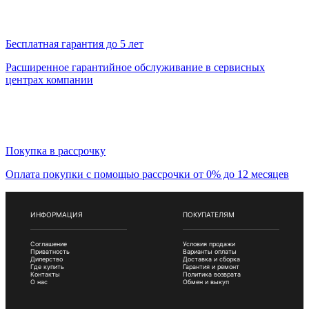
Бесплатная гарантия до 5 лет
Расширенное гарантийное обслуживание в сервисных
центрах компании
Покупка в рассрочку
Оплата покупки с помощью рассрочки от 0% до 12 месяцев
ИНФОРМАЦИЯ
ПОКУПАТЕЛЯМ
Соглашение
Условия продажи
Приватность
Варианты оплаты
Дилерство
Доставка и сборка
Где купить
Гарантия и ремонт
Контакты
Политика возврата
О нас
Обмен и выкуп