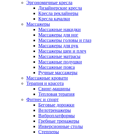
Эргономичные кресла
Дизайнерские кресла
Кресла реклайнеры
Кресла качалки
Массажеры
Массажные накидки
Массажеры для ног
Массажеры головы и глаз
Массажеры для рук
Массажеры шеи и плеч
Массажные матрасы
Массажные подушки
Массажные пояса
Ручные массажеры
Массажные кровати
Терапия и красота
Свинг-машины
Тепловая терапия
Фитнес и спорт
Беговые дорожки
Велотренажеры
Виброплатформы
Гребные тренажеры
Инверсионные столы
Степперы