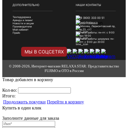
ДОПОЛНИТЕЛЬНО
НАШИ КОНТАКТЫ
Техподдержка
8 (800) 333 00 51
Аренда и лизинг
web@relaxa.ru
Новости и акции
Москва, Лермонтовский пр,
Производители
д.23, ст.1
Мой кабинет
Часы работы: пн-пт: с 9:00
Прайс
до 18:00
Часы работы шоурума: пн-
пт: с 9:00 до 20:00
МЫ В СОЦСЕТЯХ
© 2008-2026, Интернет-магазин RELAXA STAR: Представительство
FUJIMO и OTO в России
Товар добавлен в корзину
Кол-во:
Итого:
Продолжить покупки
Перейти в корзину
Купить в один клик
Заполните данные для заказа