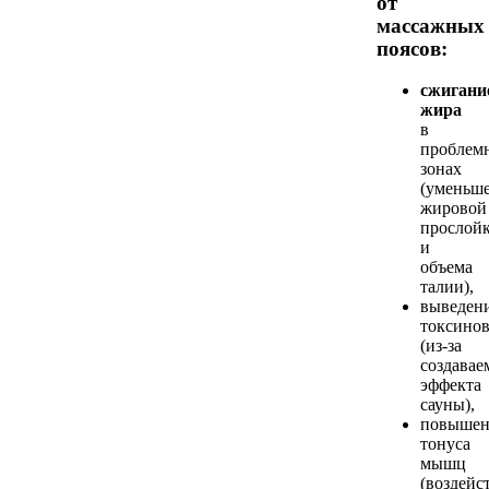
от
массажных
поясов:
сжигани
жира
в
проблем
зонах
(уменьш
жировой
прослой
и
объема
талии),
выведен
токсино
(из-за
создавае
эффекта
сауны),
повышен
тонуса
мышц
(воздейс