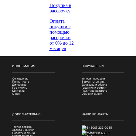
Покупка в
рассрочку
Оплата
покупки с
помощью
рассрочки
от 0% до 12
месяцев
ИНФОРМАЦИЯ
ПОКУПАТЕЛЯМ
Соглашение
Условия продажи
Приватность
Варианты оплаты
Дилерство
Доставка и сборка
Где купить
Гарантия и ремонт
Контакты
Политика возврата
О нас
Обмен и выкуп
ДОПОЛНИТЕЛЬНО
НАШИ КОНТАКТЫ
Техподдержка
8 (800) 333 00 51
Аренда и лизинг
web@relaxa.ru
Новости и акции
Производители