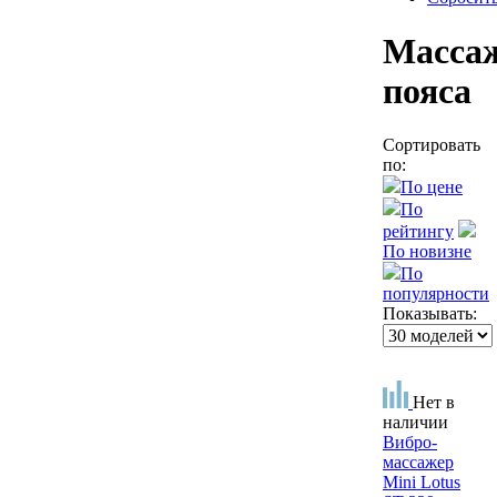
Масса
пояса
Сортировать
по:
По цене
По
рейтингу
По новизне
По
популярности
Показывать:
Нет в
наличии
Вибро-
массажер
Mini Lotus