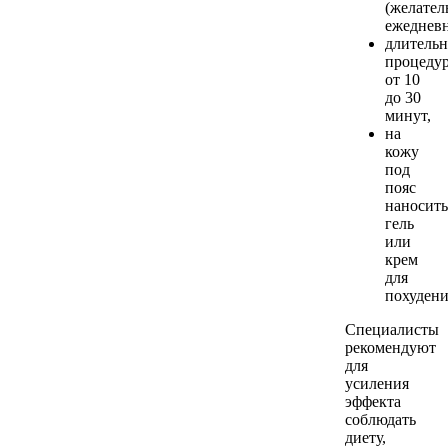
(желател
ежедневн
длительн
процеду
от 10
до 30
минут,
на
кожу
под
пояс
наносить
гель
или
крем
для
похудени
Специалисты
рекомендуют
для
усиления
эффекта
соблюдать
диету,