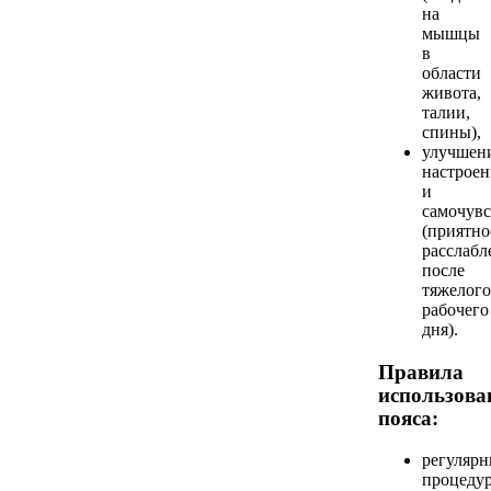
на
мышцы
в
области
живота,
талии,
спины),
улучшен
настроен
и
самочувс
(приятно
расслабл
после
тяжелого
рабочего
дня).
Правила
использова
пояса:
регуляр
процеду