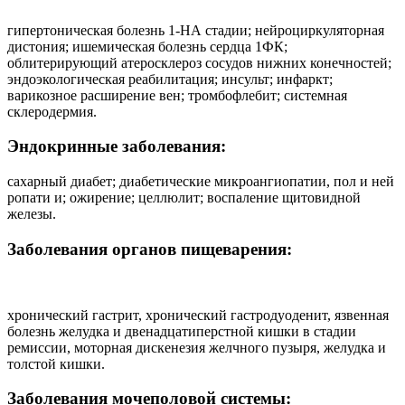
гипертоническая болезнь 1-НА стадии; нейроциркуляторная
дистония; ишемическая болезнь сердца 1ФК;
облитерирующий атеросклероз сосудов нижних конечностей;
эндоэкологическая реабилитация; инсульт; инфаркт;
варикозное расширение вен; тромбофлебит; системная
склеродермия.
Эндокринные заболевания:
сахарный диабет; диабетические микроангиопатии, пол и ней
ропати и; ожирение; целлюлит; воспаление щитовидной
железы.
Заболевания органов пищеварения:
хронический гастрит, хронический гастродуоденит, язвенная
болезнь желудка и двенадцати­перстной кишки в стадии
ремиссии, моторная дискенезия желчного пузыря, желудка и
толстой кишки.
Заболевания мочеполовой системы: