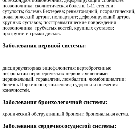
остеохондроз позвоночника; деформирующий спондилез
позвоночника; сколиотическая болезнь 1-11 степени;
сутулость; болезнь Бехтерева; ревматоидный, псориатический,
подагрический артрит, полиартрит; деформирующий артроз
крупных суставов; посттравматические повреждения
позвоночника, трубчатых костей, крупных суставов;
протрузии и грыжи дисков.
Заболевания нервной системы:
дисциркуляторная энцефалопатия; вертеброгенные
нефропатии периферических нервов с явлениями
цервикальный, торакалгии, люмбалгии, люмбоишиалгии;
болезнь Паркинсона; эпилепсия; судороги и онемения
конечностей.
Заболевания бронхолегочной системы:
хронический обструктивный бронхит; бронхиальная астма.
Заболевания сердечнососудистой системы: