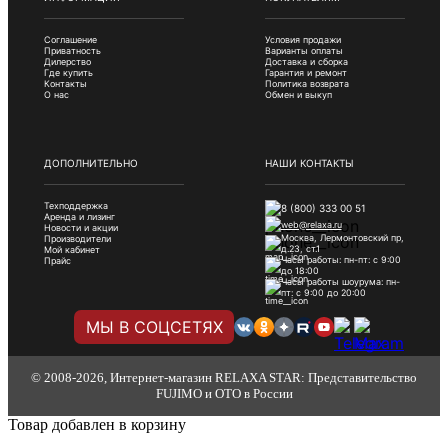
Соглашение
Условия продажи
Приватность
Варианты оплаты
Дилерство
Доставка и сборка
Где купить
Гарантия и ремонт
Контакты
Политика возврата
О нас
Обмен и выкуп
ДОПОЛНИТЕЛЬНО
НАШИ КОНТАКТЫ
Техподдержка
8 (800) 333 00 51
Аренда и лизинг
web@relaxa.ru
Новости и акции
Москва, Лермонтовский пр,
Производители
д.23, ст.1
Мой кабинет
Часы работы: пн-пт: с 9:00
Прайс
до 18:00
Часы работы шоурума: пн-
пт: с 9:00 до 20:00
МЫ В СОЦСЕТЯХ
© 2008-2026, Интернет-магазин RELAXA STAR: Представительство
FUJIMO и OTO в России
Товар добавлен в корзину