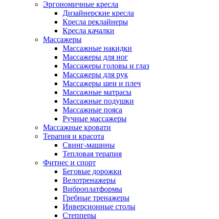
Эргономичные кресла
Дизайнерские кресла
Кресла реклайнеры
Кресла качалки
Массажеры
Массажные накидки
Массажеры для ног
Массажеры головы и глаз
Массажеры для рук
Массажеры шеи и плеч
Массажные матрасы
Массажные подушки
Массажные пояса
Ручные массажеры
Массажные кровати
Терапия и красота
Свинг-машины
Тепловая терапия
Фитнес и спорт
Беговые дорожки
Велотренажеры
Виброплатформы
Гребные тренажеры
Инверсионные столы
Степперы