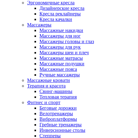
Эргономичные кресла
Дизайнерские кресла
Кресла реклайнеры
Кресла качалки
Массажеры
Массажные накидки
Массажеры для ног
Массажеры головы и глаз
Массажеры для рук
Массажеры шеи и плеч
Массажные матрасы
Массажные подушки
Массажные пояса
Ручные массажеры
Массажные кровати
Терапия и красота
Свинг-машины
Тепловая терапия
Фитнес и спорт
Беговые дорожки
Велотренажеры
Виброплатформы
Гребные тренажеры
Инверсионные столы
Степперы