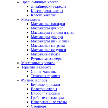
Эргономичные кресла
Дизайнерские кресла
Кресла реклайнеры
Кресла качалки
Массажеры
Массажные накидки
Массажеры для ног
Массажеры головы и глаз
Массажеры для рук
Массажеры шеи и плеч
Массажные матрасы
Массажные подушки
Массажные пояса
Ручные массажеры
Массажные кровати
Терапия и красота
Свинг-машины
Тепловая терапия
Фитнес и спорт
Беговые дорожки
Велотренажеры
Виброплатформы
Гребные тренажеры
Инверсионные столы
Степперы