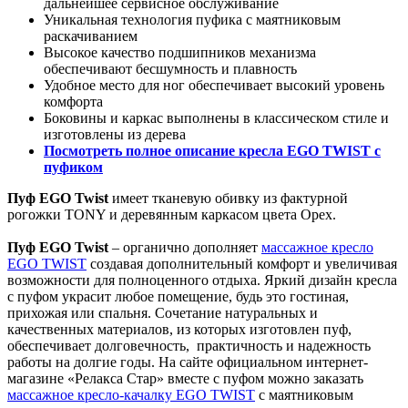
дальнейшее сервисное обслуживание
Уникальная технология пуфика с маятниковым
раскачиванием
Высокое качество подшипников механизма
обеспечивают бесшумность и плавность
Удобное место для ног обеспечивает высокий уровень
комфорта
Боковины и каркас выполнены в классическом стиле и
изготовлены из дерева
Посмотреть полное описание кресла EGO TWIST с
пуфиком
Пуф EGO Twist
имеет тканевую обивку из фактурной
рогожки TONY и деревянным каркасом цвета Орех.
Пуф EGO Twist
– органично дополняет
массажное кресло
EGO TWIST
создавая дополнительный комфорт и увеличивая
возможности для полноценного отдыха. Яркий дизайн кресла
с пуфом украсит любое помещение, будь это гостиная,
прихожая или спальня. Сочетание натуральных и
качественных материалов, из которых изготовлен пуф,
обеспечивает долговечность, практичность и надежность
работы на долгие годы. На сайте официальном интернет-
магазине «Релакса Стар» вместе с пуфом можно заказать
массажное кресло-качалку EGO TWIST
с маятниковым