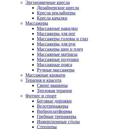
Эргономичные кресла
Дизайнерские кресла
Кресла реклайнеры
Кресла качалки
Массажеры
Массажные накидки
Массажеры для ног
Массажеры головы и глаз
Массажеры для рук
Массажеры шеи и плеч
Массажные матрасы
Массажные подушки
Массажные пояса
Ручные массажеры
Массажные кровати
Терапия и красота
Свинг-машины
Тепловая терапия
Фитнес и спорт
Беговые дорожки
Велотренажеры
Виброплатформы
Гребные тренажеры
Инверсионные столы
Степперы