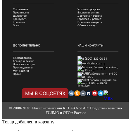
Соглашение
Условия продажи
Приватность
Варианты оплаты
Дилерство
Доставка и сборка
Где купить
Гарантия и ремонт
Контакты
Политика возврата
О нас
Обмен и выкуп
ДОПОЛНИТЕЛЬНО
НАШИ КОНТАКТЫ
Техподдержка
8 (800) 333 00 51
Аренда и лизинг
web@relaxa.ru
Новости и акции
Москва, Лермонтовский пр,
Производители
д.23, ст.1
Мой кабинет
Часы работы: пн-пт: с 9:00
Прайс
до 18:00
Часы работы шоурума: пн-
пт: с 9:00 до 20:00
МЫ В СОЦСЕТЯХ
© 2008-2026, Интернет-магазин RELAXA STAR: Представительство
FUJIMO и OTO в России
Товар добавлен в корзину