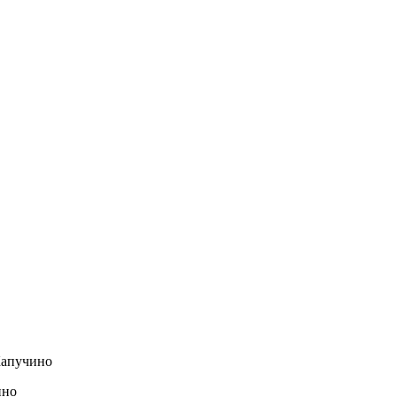
апучино
ино