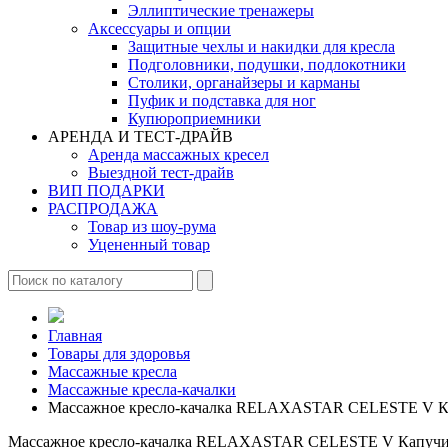
Эллиптические тренажеры
Аксессуары и опции
Защитные чехлы и накидки для кресла
Подголовники, подушки, подлокотники
Столики, органайзеры и карманы
Пуфик и подставка для ног
Купюроприемники
АРЕНДА И ТЕСТ-ДРАЙВ
Аренда массажных кресел
Выездной тест-драйв
ВИП ПОДАРКИ
РАСПРОДАЖА
Товар из шоу-рума
Уцененный товар
Главная
Товары для здоровья
Массажные кресла
Массажные кресла-качалки
Массажное кресло-качалка RELAXASTAR CELESTE V К
Массажное кресло-качалка RELAXASTAR CELESTE V Капуч