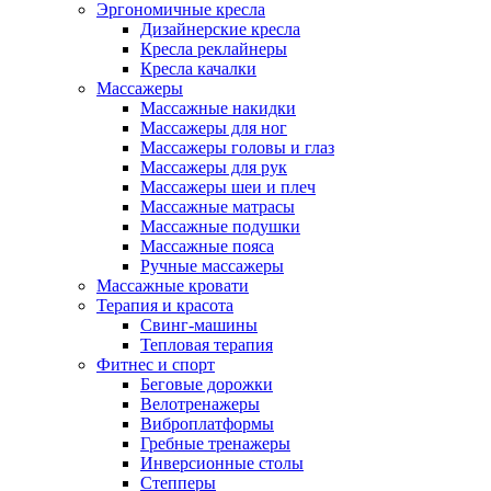
Эргономичные кресла
Дизайнерские кресла
Кресла реклайнеры
Кресла качалки
Массажеры
Массажные накидки
Массажеры для ног
Массажеры головы и глаз
Массажеры для рук
Массажеры шеи и плеч
Массажные матрасы
Массажные подушки
Массажные пояса
Ручные массажеры
Массажные кровати
Терапия и красота
Свинг-машины
Тепловая терапия
Фитнес и спорт
Беговые дорожки
Велотренажеры
Виброплатформы
Гребные тренажеры
Инверсионные столы
Степперы