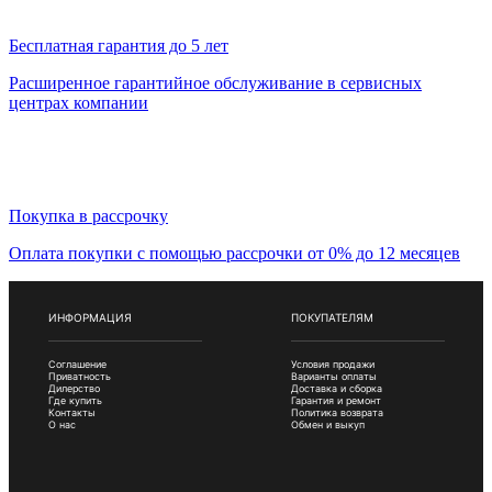
Бесплатная гарантия до 5 лет
Расширенное гарантийное обслуживание в сервисных
центрах компании
Покупка в рассрочку
Оплата покупки с помощью рассрочки от 0% до 12 месяцев
ИНФОРМАЦИЯ
ПОКУПАТЕЛЯМ
Соглашение
Условия продажи
Приватность
Варианты оплаты
Дилерство
Доставка и сборка
Где купить
Гарантия и ремонт
Контакты
Политика возврата
О нас
Обмен и выкуп