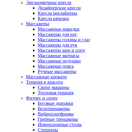
Эргономичные кресла
Дизайнерские кресла
Кресла реклайнеры
Кресла качалки
Массажеры
Массажные накидки
Массажеры для ног
Массажеры головы и глаз
Массажеры для рук
Массажеры шеи и плеч
Массажные матрасы
Массажные подушки
Массажные пояса
Ручные массажеры
Массажные кровати
Терапия и красота
Свинг-машины
Тепловая терапия
Фитнес и спорт
Беговые дорожки
Велотренажеры
Виброплатформы
Гребные тренажеры
Инверсионные столы
Степперы