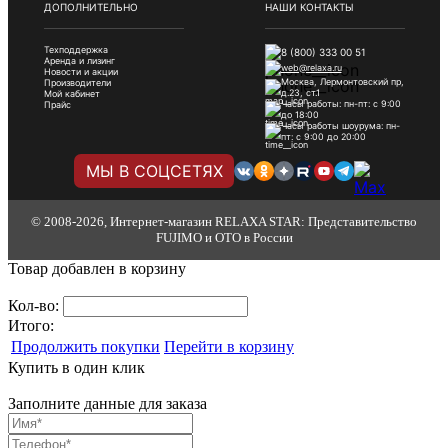
ДОПОЛНИТЕЛЬНО
НАШИ КОНТАКТЫ
Техподдержка
8 (800) 333 00 51
Аренда и лизинг
web@relaxa.ru
Новости и акции
Москва, Лермонтовский пр,
Производители
д.23, ст.1
Мой кабинет
Часы работы: пн-пт: с 9:00
Прайс
до 18:00
Часы работы шоурума: пн-
пт: с 9:00 до 20:00
МЫ В СОЦСЕТЯХ
© 2008-2026, Интернет-магазин RELAXA STAR: Представительство
FUJIMO и OTO в России
Товар добавлен в корзину
Кол-во:
Итого:
Продолжить покупки
Перейти в корзину
Купить в один клик
Заполните данные для заказа