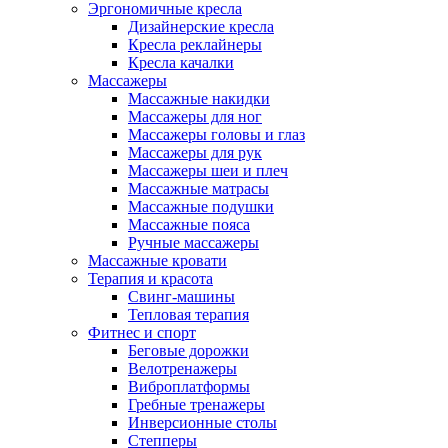
Эргономичные кресла
Дизайнерские кресла
Кресла реклайнеры
Кресла качалки
Массажеры
Массажные накидки
Массажеры для ног
Массажеры головы и глаз
Массажеры для рук
Массажеры шеи и плеч
Массажные матрасы
Массажные подушки
Массажные пояса
Ручные массажеры
Массажные кровати
Терапия и красота
Свинг-машины
Тепловая терапия
Фитнес и спорт
Беговые дорожки
Велотренажеры
Виброплатформы
Гребные тренажеры
Инверсионные столы
Степперы