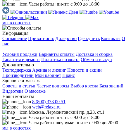
Часы работы: пн-пт: с 9:00 до 18:00
мы в соцсетях
Информация
Соглашение
Приватность
Дилерство
Где купить
Контакты
О
нас
Покупателям
Условия продажи
Варианты оплаты
Доставка и сборка
Гарантия и ремонт
Политика возврата
Обмен и выкуп
Дополнительно
Техподдержка
Аренда и лизинг
Новости и акции
Производители
Мой кабинет
Прайс
Здоровье и массаж
Советы и статьи
Частые вопросы
Выбор кресла
База знаний
Видеотека
О массаже
Наши контакты
8 (800) 333 00 51
web@relaxa.ru
Москва, Лермонтовский пр, д.23, ст.1
Часы работы: пн-пт: с 9:00 до 18:00
Часы работы шоурума: пн-пт: с 9:00 до 20:00
мы в соцсетях