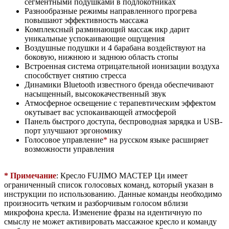
сегментными подушками в подлокотниках
Разнообразные режимы направленного прогрева
повышают эффективность массажа
Комплексный разминающий массаж икр дарит
уникальные успокаивающие ощущения
Воздушные подушки и 4 барабана воздействуют на
боковую, нижнюю и заднюю область стопы
Встроенная система отрицательной ионизации воздуха
способствует снятию стресса
Динамики Bluetooth известного бренда обеспечивают
насыщенный, высококачественный звук
Атмосферное освещение с терапевтическим эффектом
окутывает вас успокаивающей атмосферой
Панель быстрого доступа, беспроводная зарядка и USB-
порт улучшают эргономику
​Голосовое управление
*
на русском ​языке расширяет
возможности управления
* Примечание
: Кресло FUJIMO МАСТЕР Ци имеет
ограниченный список голосовых команд, который указан в
инструкции по использованию. Данные команды необходимо
произносить четким и разборчивым голосом вблизи
микрофона кресла. Изменение фразы на идентичную по
смыслу не может активировать массажное кресло и команду