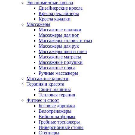
Эргономичные кресла
Дизайнерские кресла
Кресла реклайнеры
Кресла качалки
Массажеры
Массажные накидки
Массажеры для ног
Массажеры головы и глаз
Массажеры для рук
Массажеры шеи и плеч
Массажные матрасы
Массажные подушки
Массажные пояса
Ручные массажеры
Массажные кровати
Терапия и красота
Свинг-машины
Тепловая терапия
Фитнес и спорт
Беговые дорожки
Велотренажеры
Виброплатформы
Гребные тренажеры
Инверсионные столы
Степперы