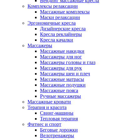
Вендинг массажные кресла
Комплексы релаксации
Массажные комплексы
Маски релаксации
Эргономичные кресла
Дизайнерские кресла
Кресла реклайнеры
Кресла качалки
Массажеры
Массажные накидки
Массажеры для ног
Массажеры головы и глаз
Массажеры для рук
Массажеры шеи и плеч
Массажные матрасы
Массажные подушки
Массажные пояса
Ручные массажеры
Массажные кровати
Терапия и красота
Свинг-машины
Тепловая терапия
Фитнес и спорт
Беговые дорожки
Велотренажеры