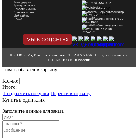
Техподдержка
8 (800) 333 00 51
Аренда и лизинг
web@relaxa.ru
Новости и акции
Москва, Лермонтовский пр,
Производители
д.23, ст.1
Мой кабинет
Часы работы: пн-пт: с 9:00
Прайс
до 18:00
Часы работы шоурума: пн-
пт: с 9:00 до 20:00
МЫ В СОЦСЕТЯХ
© 2008-2026, Интернет-магазин RELAXA STAR: Представительство
FUJIMO и OTO в России
Товар добавлен в корзину
Кол-во:
Итого:
Продолжить покупки
Перейти в корзину
Купить в один клик
Заполните данные для заказа