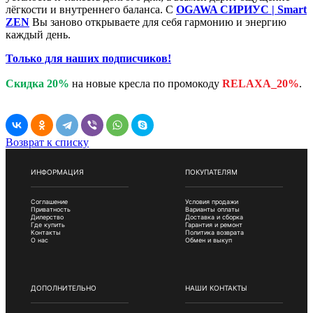
лёгкости и внутреннего баланса. С
OGAWA СИРИУС | Smart
ZEN
Вы заново открываете для себя гармонию и энергию
каждый день.
Только для наших подписчиков!
Скидка 20%
на новые кресла по промокоду
RELAXA_20%
.
Возврат к списку
ИНФОРМАЦИЯ
ПОКУПАТЕЛЯМ
Соглашение
Условия продажи
Приватность
Варианты оплаты
Дилерство
Доставка и сборка
Где купить
Гарантия и ремонт
Контакты
Политика возврата
О нас
Обмен и выкуп
ДОПОЛНИТЕЛЬНО
НАШИ КОНТАКТЫ